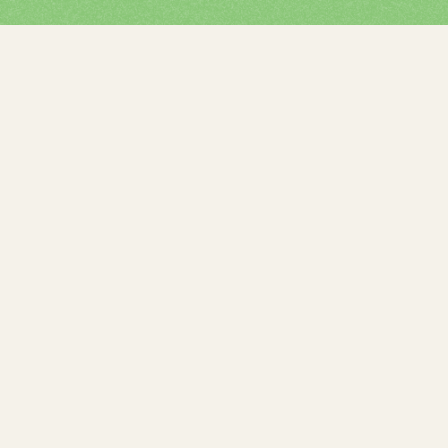
ガスエネルギー館は、地球環境とエネルギーについ
て、見て、ふれて、楽しみながら学べる体験型の展
示館です。
新しい発見や気づきがあり、ワクワクする未来へつ
ながる旅が始まります。
News
最新のお知らせ・イベント情報
お知らせ
2026.07.28
8月9日(日)エコ教室「藤前干潟に住む生き物を観察しよ
う！」開催のお知らせ